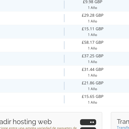
£9.98 GBP
1 Año
£29.28 GBP
1 Año
£15.11 GBP
1 Año
£58.17 GBP
1 Año
£37.25 GBP
1 Año
£31.44 GBP
1 Año
£21.86 GBP
1 Año
£15.65 GBP
1 Año
adir hosting web
Tra
Transfi
cione entre una amplia variedad de paquetes de