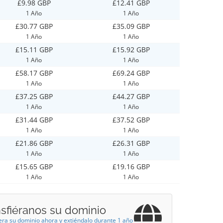
£9.98 GBP
£12.41 GBP
1 Año
1 Año
£30.77 GBP
£35.09 GBP
1 Año
1 Año
£15.11 GBP
£15.92 GBP
1 Año
1 Año
£58.17 GBP
£69.24 GBP
1 Año
1 Año
£37.25 GBP
£44.27 GBP
1 Año
1 Año
£31.44 GBP
£37.52 GBP
1 Año
1 Año
£21.86 GBP
£26.31 GBP
1 Año
1 Año
£15.65 GBP
£19.16 GBP
1 Año
1 Año
nsfiéranos su dominio
era su dominio ahora y extiéndalo durante 1 año