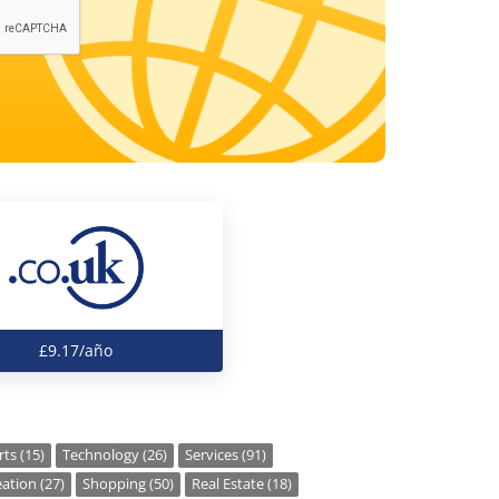
£9.17/año
ts (15)
Technology (26)
Services (91)
ation (27)
Shopping (50)
Real Estate (18)