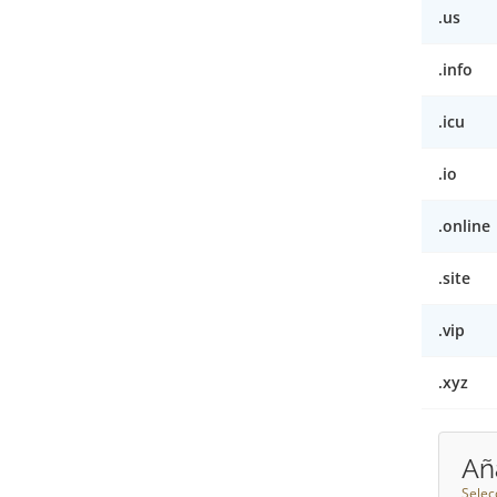
.us
.info
.icu
.io
.online
.site
.vip
.xyz
Añ
Selec