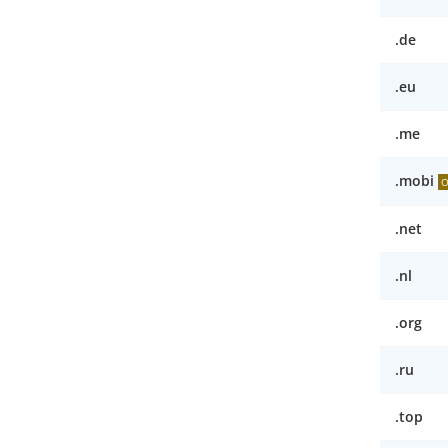
.de
.eu
.me
.mobi
O
.net
.nl
.org
.ru
.top