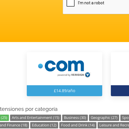
£14.89/año
tensiones por categoría
 (25)
Arts and Entertainment (15)
Business (30)
Geographic (27)
Spor
nd Finance (18)
Education (12)
Food and Drink (14)
Leisure and Recre