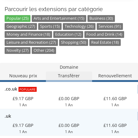
Parcourir les extensions par catégorie
Popular (25)
Arts and Entertainment (15)
Business (30)
Geographic (27)
Sports (15)
Technology (26)
Services (91)
Money and Finance (18)
Education (12)
Food and Drink (14)
Leisure and Recreation (27)
Shopping (50)
Real Estate (18)
Novelty (27)
Other (204)
Domaine
Nouveau prix
Transférer
Renouvellement
.co.uk
POPULAIRE
£9.17 GBP
£0.00 GBP
£11.60 GBP
1 An
1 An
1 An
.uk
£9.17 GBP
£0.00 GBP
£11.60 GBP
1 An
1 An
1 An