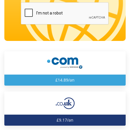
£14.89/an
£9.17/an