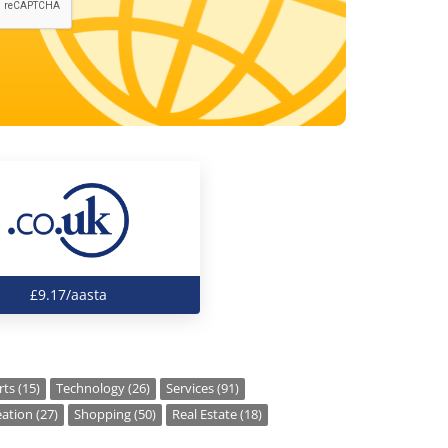
£9.17/aasta
ts (15)
Technology (26)
Services (91)
ation (27)
Shopping (50)
Real Estate (18)