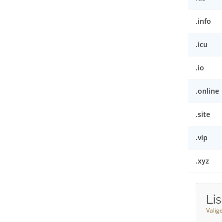
.info
.icu
.io
.online
.site
.vip
.xyz
Li
Valig