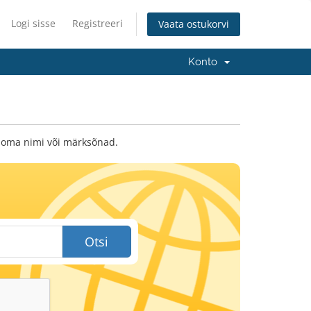
Logi sisse
Registreeri
Vaata ostukorvi
Konto
 oma nimi või märksõnad.
Otsi