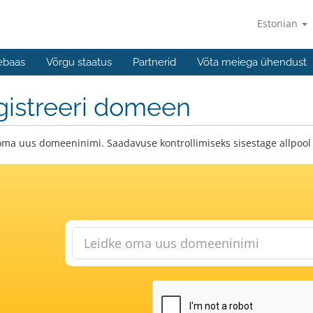
Estonian
ebaas
Võrgu staatus
Partnerid
Võta meiega ühendust
gistreeri domeen
oma uus domeeninimi. Saadavuse kontrollimiseks sisestage allpool