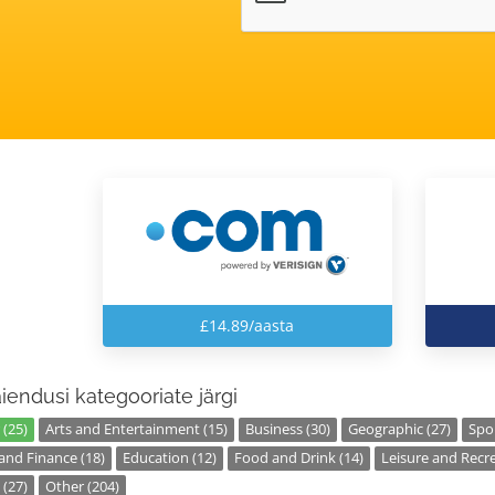
£14.89/aasta
laiendusi kategooriate järgi
 (25)
Arts and Entertainment (15)
Business (30)
Geographic (27)
Spor
nd Finance (18)
Education (12)
Food and Drink (14)
Leisure and Recre
 (27)
Other (204)