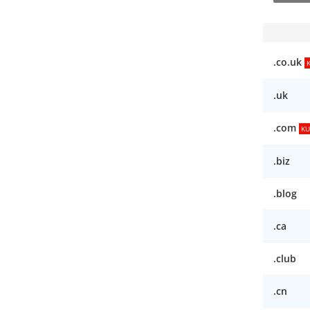
.co.uk
.uk
.com
K
.biz
.blog
.ca
.club
.cn