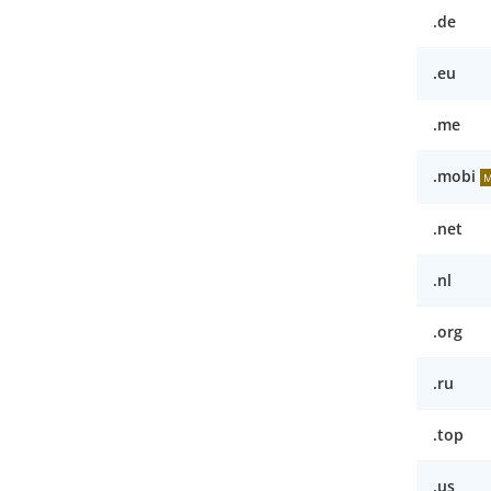
.de
.eu
.me
.mobi
M
.net
.nl
.org
.ru
.top
.us