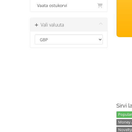
Vaata ostukorvi
Vali valuuta
Sirvi 
Popular
Money a
Novelty