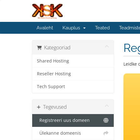
Avaleht
Kauplus
Teated
Teadmist
Re
Kategooriad
Shared Hosting
Leidke 
Reseller Hosting
Tech Support
Tegevused
Registreeri uus domeen
Ülekanne domeenis