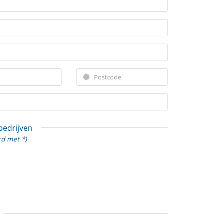
 bedrijven
rd met *)