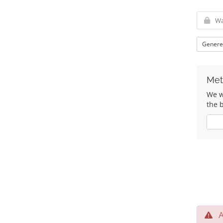
Genere
Met 
We wo
the 
Ja
Al