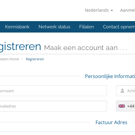
Nederlands
Aanme
Kennisbank
Netwerk status
Filialen
Contact opne
gistreren
Maak een account aan . . .
ysteem Home
Registreren
Persoonlijke Informat
+44
Factuur Adres