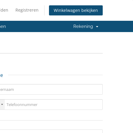
lden
Registreren
Winkelwagen bekijken
men
Rekening
ie