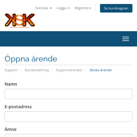
Svenska
Logga in
Registrera
Se kundvagnen
Växla
Öppna ärende
Support
Kundavdelning
Supportärenden
Skicka ärende
Namn
E-postadress
Ämne